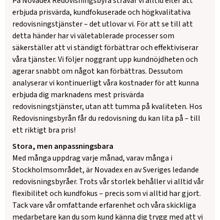
På Novadex Redovisningsbyrå strävar vi alltid efter att
erbjuda prisvärda, kundfokuserade och högkvalitativa
redovisningstjänster – det utlovar vi. För att se till att
detta händer har vi väletablerade processer som
säkerställer att vi ständigt förbättrar och effektiviserar
våra tjänster. Vi följer noggrant upp kundnöjdheten och
agerar snabbt om något kan förbättras. Dessutom
analyserar vi kontinuerligt våra kostnader för att kunna
erbjuda dig marknadens mest prisvärda
redovisningstjänster, utan att tumma på kvaliteten. Hos
Redovisningsbyrån får du redovisning du kan lita på – till
ett riktigt bra pris!
Stora, men anpassningsbara
Med många uppdrag varje månad, varav många i
Stockholmsområdet, är Novadex en av Sveriges ledande
redovisningsbyråer. Trots vår storlek behåller vi alltid vår
flexibilitet och kundfokus – precis som vi alltid har gjort.
Tack vare vår omfattande erfarenhet och våra skickliga
medarbetare kan du som kund känna dig trygg med att vi