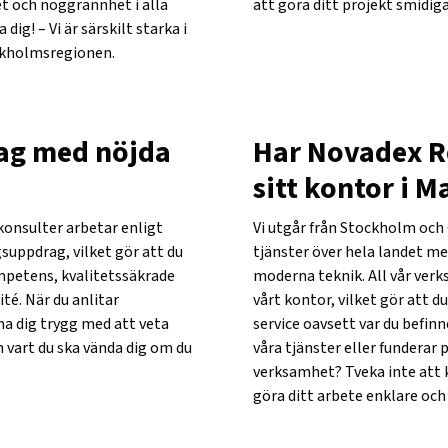
et och noggrannhet i alla
att göra ditt projekt smidi
ig! – Vi är särskilt starka i
kholmsregionen.
tag med nöjda
Har Novadex R
sitt kontor i 
konsulter arbetar enligt
Vi utgår från Stockholm och
suppdrag, vilket gör att du
tjänster över hela landet me
ompetens, kvalitetssäkrade
moderna teknik. All vår ver
té. När du anlitar
vårt kontor, vilket gör att 
na dig trygg med att veta
service oavsett var du befinn
 vart du ska vända dig om du
våra tjänster eller funderar p
verksamhet? Tveka inte att k
göra ditt arbete enklare oc