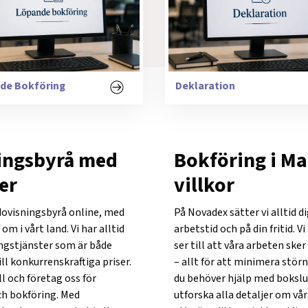
de Bokföring
Deklaration
ingsbyrå med
Bokföring i M
er
villkor
dovisningsbyrå online, med
På Novadex sätter vi alltid di
 i vårt land. Vi har alltid
arbetstid och på din fritid. 
ngstjänster som är både
ser till att våra arbeten ske
ill konkurrenskraftiga priser.
– allt för att minimera stör
l och företag oss för
du behöver hjälp med bokslut
ch bokföring. Med
utforska alla detaljer om vå