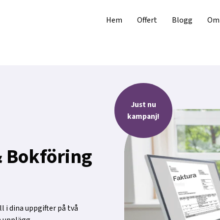
Hem
Offert
Blogg
Om 
Just nu
kampanj!
 Bokföring
 i dina uppgifter på två
h upplägg.