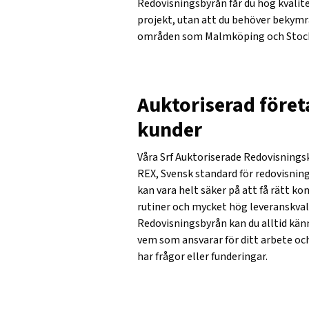
Redovisningsbyrån får du hög kvalit
projekt, utan att du behöver bekymra d
områden som Malmköping och Stoc
Auktoriserad före
kunder
Våra Srf Auktoriserade Redovisnings
REX, Svensk standard för redovisning
kan vara helt säker på att få rätt k
rutiner och mycket hög leveranskvali
Redovisningsbyrån kan du alltid kän
vem som ansvarar för ditt arbete och
har frågor eller funderingar.