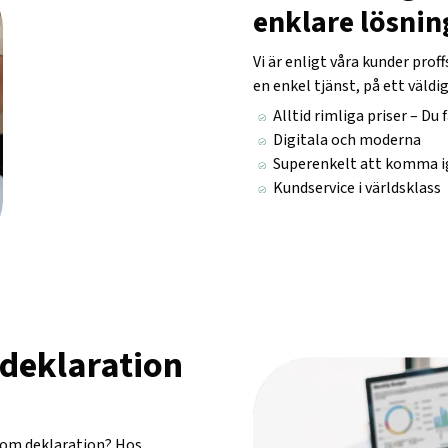
enklare lösnin
Vi är enligt våra kunder prof
en enkel tjänst, på ett väldig
Alltid rimliga priser – Du f
Digitala och moderna
Superenkelt att komma 
Kundservice i världsklass
 deklaration
inom deklaration? Hos