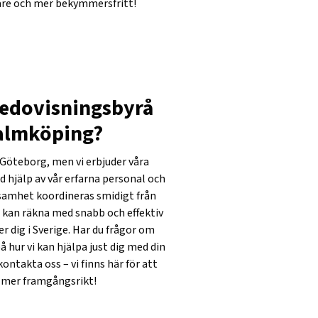
gare och mer bekymmersfritt!
edovisningsbyrå
Malmköping?
 Göteborg, men vi erbjuder våra
d hjälp av vår erfarna personal och
ksamhet koordineras smidigt från
du kan räkna med snabb och effektiv
er dig i Sverige. Har du frågor om
å hur vi kan hjälpa just dig med din
ontakta oss – vi finns här för att
h mer framgångsrikt!