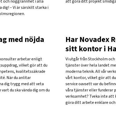
et och noggrannhet i alla
att göra ditt projekt smidi
ig! – Vi är särskilt starka i
olmsregionen.
tag med nöjda
Har Novadex R
sitt kontor i 
konsulter arbetar enligt
Vi utgår från Stockholm och
suppdrag, vilket gör att du
tjänster över hela landet me
ompetens, kvalitetssäkrade
moderna teknik. All vår ver
té. När du anlitar
vårt kontor, vilket gör att 
na dig trygg med att veta
service oavsett var du befinn
 vart du ska vända dig om du
våra tjänster eller funderar p
verksamhet? Tveka inte att k
göra ditt arbete enklare oc