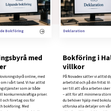
de Bokföring
Deklaration
ingsbyrå med
Bokföring i Ha
er
villkor
dovisningsbyrå online, med
På Novadex sätter vi alltid di
 i vårt land. Vi har alltid
arbetstid och på din fritid. 
ngstjänster som är både
ser till att våra arbeten ske
ill konkurrenskraftiga priser.
– allt för att minimera stör
l och företag oss för
du behöver hjälp med bokslut
ch bokföring. Med
utforska alla detaljer om vå