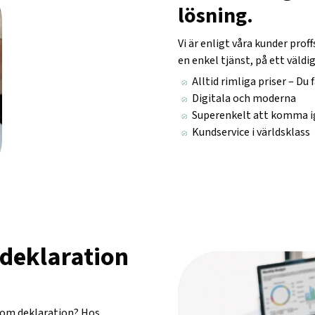
lösning.
Vi är enligt våra kunder prof
en enkel tjänst, på ett väldig
Alltid rimliga priser – Du f
Digitala och moderna
Superenkelt att komma 
Kundservice i världsklass
 deklaration
inom deklaration? Hos