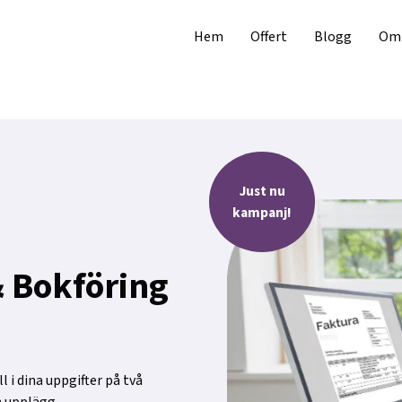
Hem
Offert
Blogg
Om 
Just nu
kampanj!
 Bokföring
 i dina uppgifter på två
h upplägg.