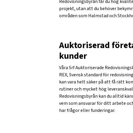
Redovisningsbyrån får du hög kvalit
projekt, utan att du behöver bekymra d
områden som Halmstad och Stockh
Auktoriserad före
kunder
Våra Srf Auktoriserade Redovisnings
REX, Svensk standard för redovisning
kan vara helt säker på att få rätt k
rutiner och mycket hög leveranskvali
Redovisningsbyrån kan du alltid kän
vem som ansvarar för ditt arbete och
har frågor eller funderingar.