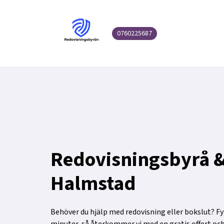
0760225687
Redovisningsbyrå &
Halmstad
Behöver du hjälp med redovisning eller bokslut? Fyll
minuter, så återkommer vi med en gratis offert oc