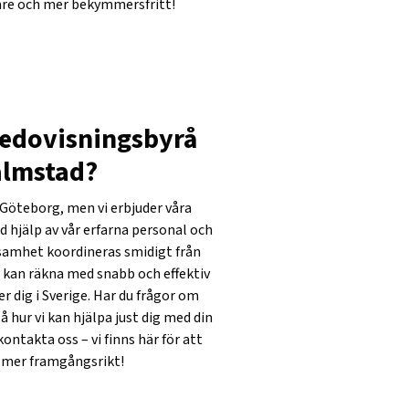
gare och mer bekymmersfritt!
edovisningsbyrå
Halmstad?
 Göteborg, men vi erbjuder våra
d hjälp av vår erfarna personal och
ksamhet koordineras smidigt från
du kan räkna med snabb och effektiv
er dig i Sverige. Har du frågor om
å hur vi kan hjälpa just dig med din
ontakta oss – vi finns här för att
h mer framgångsrikt!